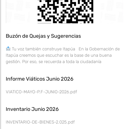
Buzón de Quejas y Sugerencias
Tu voz también construye Itapúa En la Gobernación de
Itapúa creemos que escuchar es la base de una buena
gestión. Por eso, se recuerda a toda la ciudadanía
Informe Viáticos Junio 2026
VIATICO-MAYO-P.F-JUNIO-2026.pdf
Inventario Junio 2026
INVENTARIO-DE-BIENES-2.025.pdf