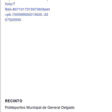
hoto/?
fbid=807101731597360&set
=pb.100068926213626.-22
07520000
RECINTO
Polideportivo Municipal de General Delgado