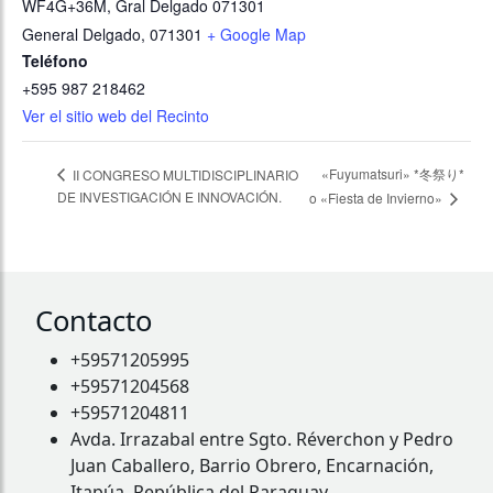
WF4G+36M, Gral Delgado 071301
General Delgado
,
071301
+ Google Map
Teléfono
+595 987 218462
Ver el sitio web del Recinto
«Fuyumatsuri» *冬祭り*
II CONGRESO MULTIDISCIPLINARIO
DE INVESTIGACIÓN E INNOVACIÓN.
o «Fiesta de Invierno»
Contacto
+59571205995
+59571204568
+59571204811
Avda. Irrazabal entre Sgto. Réverchon y Pedro
Juan Caballero, Barrio Obrero, Encarnación,
Itapúa, República del Paraguay.