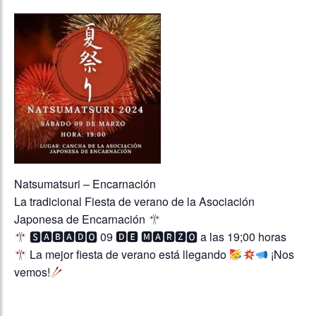
Natsumatsuri – Encarnación
La tradicional Fiesta de verano de la Asociación
Japonesa de Encarnación
🆂🅰🅱🅰🅳🅾 09 🅳🅴 🅼🅰🆁🆉🅾 a las 19;00 horas
La mejor fiesta de verano está llegando
¡Nos
vemos!