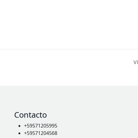
V
Contacto
+59571205995
+59571204568