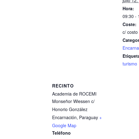
julio 12
Hora:
09:30 - 
Coste:
c/ costo
Categor
Encarna
Etiquet
turismo
RECINTO
Academia de ROCEMI
Monseñor Wiessen c/
Honorio González
Encarnación
,
Paraguay
+
Google Map
Teléfono