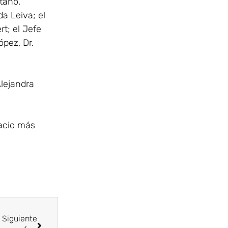
taño,
a Leiva; el
t; el Jefe
ópez, Dr.
Alejandra
acio más
Siguiente