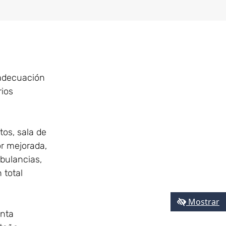
eadecuación
rios
tos, sala de
or mejorada,
bulancias,
 total
Mostrar
unta