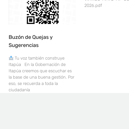
2026.pdf
Buzón de Quejas y
Sugerencias
Tu voz también construye
Itapúa En la Gobernación de
Itapúa creemos que escuchar es
la base de una buena gestión. Por
eso, se recuerda a toda la
ciudadanía