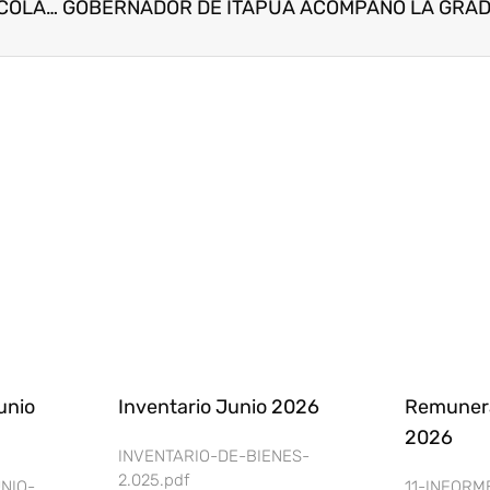
INAUGURACIÓN DE OBRAS EN LA ESCUELA AGRÍCOLA “CARLOS ANTONIO LÓPEZ” – ITAPÚA
unio
Inventario Junio 2026
Remunera
2026
INVENTARIO-DE-BIENES-
2.025.pdf
NIO-
11-INFOR