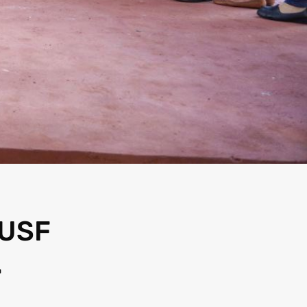
 USF
.