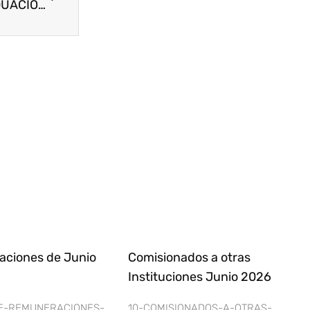
GOBERNADOR DE ITAPÚA ACOMPAÑÓ LA GRADUACIÓN DE 90 NUEVOS TÉCNICOS EN MECANIZACIÓN AGRÍCOLA EN PIRAPÓ
ciones de Junio
Comisionados a otras
Instituciones Junio 2026
ME-REMUNERACIONES-
10-COMISIONADOS-A-OTRAS-