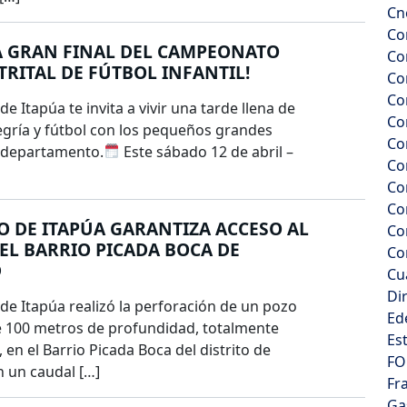
Cn
Co
A GRAN FINAL DEL CAMPEONATO
Co
TRITAL DE FÚTBOL INFANTIL!
Co
Co
de Itapúa te invita a vivir una tarde llena de
Co
egría y fútbol con los pequeños grandes
Co
l departamento.
Este sábado 12 de abril –
Co
Co
Con
 DE ITAPÚA GARANTIZA ACCESO AL
Co
EL BARRIO PICADA BOCA DE
Co
D
Cu
Di
de Itapúa realizó la perforación de un pozo
Ed
e 100 metros de profundidad, totalmente
Es
en el Barrio Picada Boca del distrito de
FO
n un caudal […]
Fr
Ga