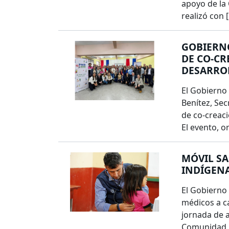
apoyo de la
realizó con 
GOBIERNO
DE CO-CR
DESARROL
El Gobierno 
Benítez, Secr
de co-creaci
El evento, o
MÓVIL S
INDÍGEN
El Gobierno 
médicos a c
jornada de a
Comunidad 