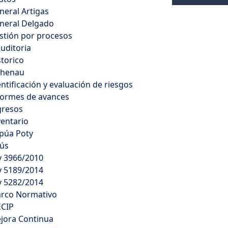
neral Artigas
neral Delgado
stión por procesos
auditoria
storico
henau
entificación y evaluación de riesgos
formes de avances
gresos
ventario
apúa Poty
sús
y 3966/2010
y 5189/2014
y 5282/2014
rco Normativo
CIP
jora Continua