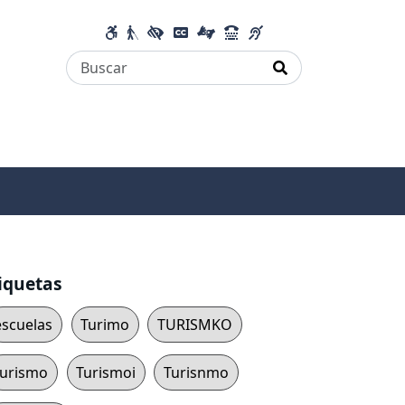
iquetas
escuelas
Turimo
TURISMKO
turismo
Turismoi
Turisnmo