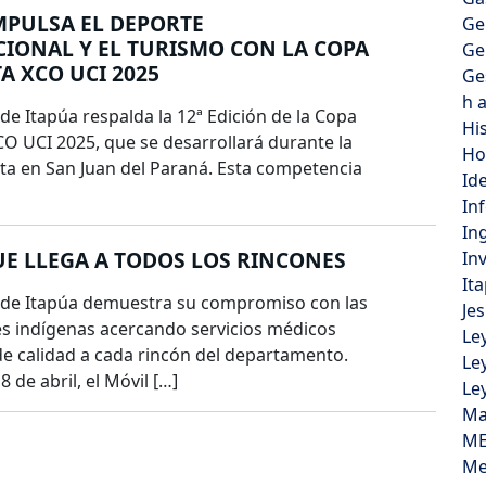
MPULSA EL DEPORTE
Ge
IONAL Y EL TURISMO CON LA COPA
Ge
A XCO UCI 2025
Ge
h 
de Itapúa respalda la 12ª Edición de la Copa
Hi
O UCI 2025, que se desarrollará durante la
Ho
a en San Juan del Paraná. Esta competencia
Id
In
In
E LLEGA A TODOS LOS RINCONES
In
It
 de Itapúa demuestra su compromiso con las
Je
 indígenas acercando servicios médicos
Le
de calidad a cada rincón del departamento.
Le
 de abril, el Móvil […]
Le
Ma
ME
Me