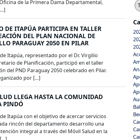
 Oficina de la Primera Dama Departamental,
[…]
Ca
 DE ITAPÚA PARTICIPA EN TALLER
20
EACIÓN DEL PLAN NACIONAL DE
20
LO PARAGUAY 2050 EN PILAR
20
Ac
de Itapúa, representado por el Dr. Virgilio
Am
etario de Planificación, participó en el taller
An
ón del PND Paraguay 2050 celebrado en Pilar.
Ap
rganizado por […]
Ap
Ap
ALUD LLEGA HASTA LA COMUNIDAD
Au
A PINDÓ
Ba
Be
de Itapúa con el objetivo de acercar servicios
Ca
ada rincón del departamento desarrollo una
Ca
tención integral a través del Móvil Salud en la
Ca
[…]