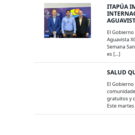
ITAPÚA I
INTERNAC
AGUAVIST
El Gobierno 
Aguavista XC
Semana Sant
es […]
SALUD QU
El Gobierno
comunidades
gratuitos y 
Este martes 8