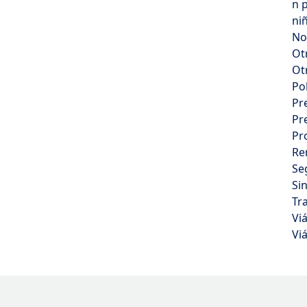
n 
ni
No
Ot
Ot
Po
Pr
Pr
Pr
Re
Se
Si
Tr
Vi
Vi