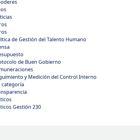
poderes
ños
ticias
ros
ros
lítica de Gestión del Talento Humano
ensa
esupuesto
otocolo de Buen Gobierno
muneraciones
guimiento y Medición del Control Interno
n categoría
ansparencia
áticos
áticos Gestión 230