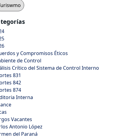
Turiswmo
tegorías
24
25
26
uerdos y Compromisos Éticos
biente de Control
álisis Crítico del Sistema de Control Interno
ortes 831
ortes 842
ortes 874
ditoria Interna
lance
cas
rgos Vacantes
rlos Antonio López
rmen del Paraná