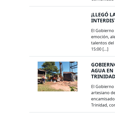
¡LLEGÓ L
INTERDIS
El Gobierno 
emoción, al
talentos de
15:00 […]
GOBIERNO
AGUA EN 
TRINIDA
El Gobierno 
artesiano d
encamisado, 
Trinidad, co