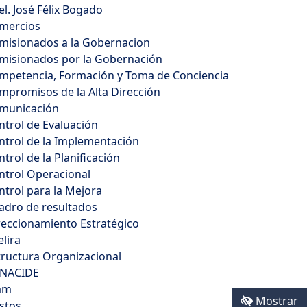
el. José Félix Bogado
mercios
misionados a la Gobernacion
misionados por la Gobernación
mpetencia, Formación y Toma de Conciencia
mpromisos de la Alta Dirección
municación
ntrol de Evaluación
ntrol de la Implementación
trol de la Planificación
ntrol Operacional
ntrol para la Mejora
adro de resultados
reccionamiento Estratégico
elira
tructura Organizacional
NACIDE
am
Mostrar
stos